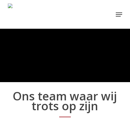
Skip
Menu
to
main
content
Ons team waar wij
trots op zijn